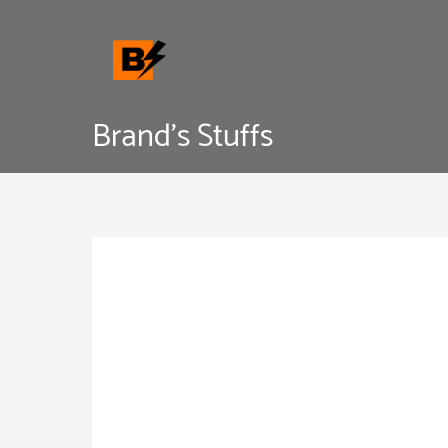
Skip
to
content
Brand's Stuffs