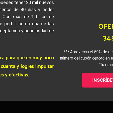
a de habla hispana que te
puedes tener 20 mil nuevos
menos de 40 días y poder
. Con más de 1 billón de
e perfila como una de las
OFE
aceptación y popularidad de
34
*** Aprovecha el 50% de de
ca para que en muy poco
031016
número del cupón
en e
 cuenta y logres impulsar
“Tu emai
s y efectivas.
INSCRÍBE