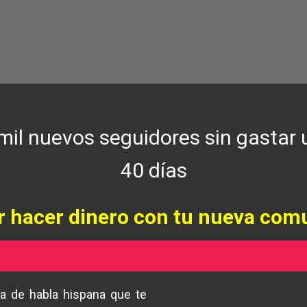
0
23
an solo 24 horas... ¡Toma acción AHORA!
Days
Hrs
il nuevos seguidores sin gastar
40 días
r hacer dinero con tu nueva com