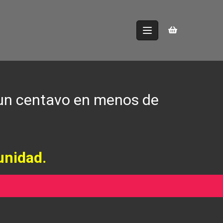
×
59
53
Mins
Secs
 un centavo en menos de
unidad.