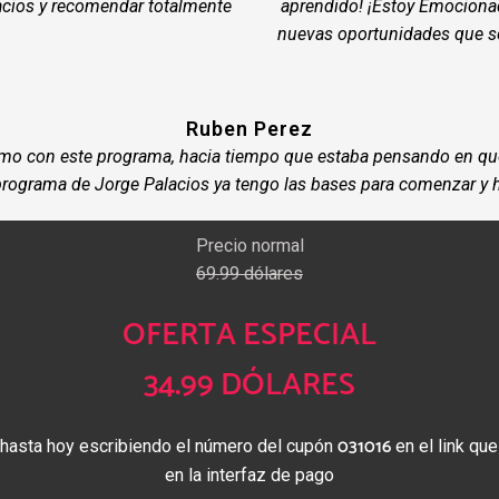
z
l de esta herramienta y de las
¡Me encanto el programa tik
Es justo lo que necesitaba para
lecciones y ya he conseguido
acios y recomendar totalmente
aprendido! ¡Estoy Emocionad
nuevas oportunidades que se
Ruben Perez
o con este programa, hacia tiempo que estaba pensando en que
l programa de Jorge Palacios ya tengo las bases para comenzar y
Precio normal
69.99 dólares
OFERTA ESPECIAL
34.99 DÓLARES