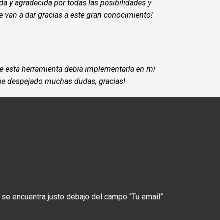
Luisa Serna
tok marketing!Estoy terminando las 2 últimas
 viralizar mis publicaciones gracias a todo lo
a y agradecida por todas las posibilidades y
 van a dar gracias a este gran conocimiento!
 esta herramienta debia implementarla en mi
 he despejado muchas dudas, gracias!