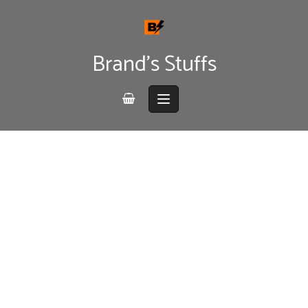
Skip
to
content
Brand's Stuffs