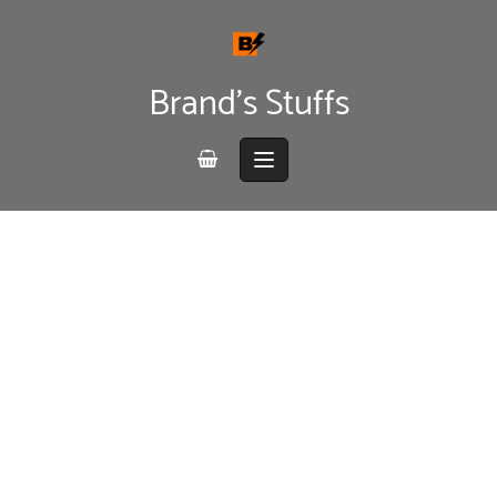
Skip
to
content
Brand's Stuffs