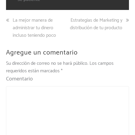
Navegación
La mejor manera de
Estrategias de Marketing y
administrar tu dinero
distribución de tu producto
de
incluso teniendo poco
entradas
Agregue un comentario
Su dirección de correo no se hará público.
Los campos
requeridos están marcados
*
Comentario