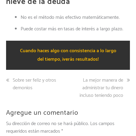
nieve de la deuda
No es el método más efectivo matemáticamente.
Puede costar más en tasas de interés a largo plazo.
Cuando haces algo con consistencia a lo largo
del tiempo, ¡verás resultados!
Navegación
Sobre ser feliz y otros
La mejor manera de
demonios
administrar tu dinero
de
incluso teniendo poco
entradas
Agregue un comentario
Su dirección de correo no se hará público.
Los campos
requeridos están marcados
*