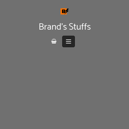
Skip
to
content
Brand's Stuffs